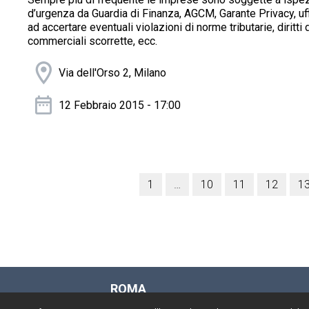
d’urgenza da Guardia di Finanza, AGCM, Garante Privacy, uffici
ad accertare eventuali violazioni di norme tributarie, diritti d
commerciali scorrette, ecc.
Via dell'Orso 2, Milano
12 Febbraio 2015 - 17:00
1
…
10
11
12
1
ROMA
Via Rasella, 155