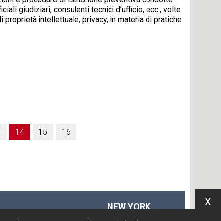
ali giudiziari, consulenti tecnici d’ufficio, ecc., volte
i proprietà intellettuale, privacy, in materia di pratiche
3
14
15
16
X
NEW YORK
575 Fifth Ave