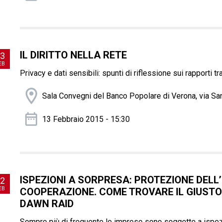
IL DIRITTO NELLA RETE
3
EB
Privacy e dati sensibili: spunti di riflessione sui rapporti tra
Sala Convegni del Banco Popolare di Verona, via S
13 Febbraio 2015 - 15:30
ISPEZIONI A SORPRESA: PROTEZIONE DELL’
2
EB
COOPERAZIONE. COME TROVARE IL GIUSTO
DAWN RAID
Sempre più di frequente le imprese sono soggette a ispezi