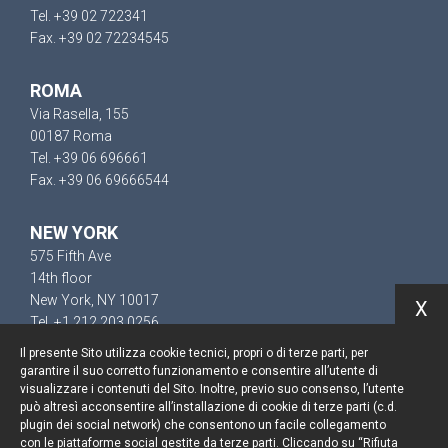
Tel. +39 02 722341
Fax. +39 02 72234545
ROMA
Via Rasella, 155
00187 Roma
Tel. +39 06 696661
Fax. +39 06 69666544
NEW YORK
575 Fifth Ave
14th floor
New York, NY 10017
X
Tel. +1 212 203 0256
Il presente Sito utilizza cookie tecnici, propri o di terze parti, per
garantire il suo corretto funzionamento e consentire all’utente di
visualizzare i contenuti del Sito. Inoltre, previo suo consenso, l’utente
può altresì acconsentire all’installazione di cookie di terze parti (c.d.
Resta aggiornato
plugin dei social network) che consentono un facile collegamento
con le piattaforme social gestite da terze parti. Cliccando su “Rifiuta