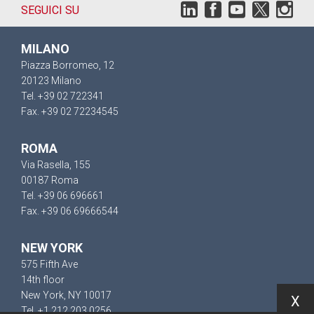
SEGUICI SU
MILANO
Piazza Borromeo, 12
20123 Milano
Tel. +39 02 722341
Fax. +39 02 72234545
ROMA
Via Rasella, 155
00187 Roma
Tel. +39 06 696661
Fax. +39 06 69666544
NEW YORK
575 Fifth Ave
14th floor
New York, NY 10017
X
Tel. +1 212 203 0256