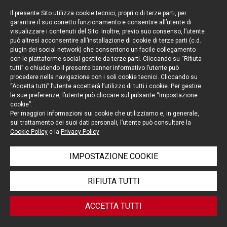
Il presente Sito utilizza cookie tecnici, propri o di terze parti, per
garantire il suo corretto funzionamento e consentire all’utente di
visualizzare i contenuti del Sito. Inoltre, previo suo consenso, l’utente
può altresì acconsentire all’installazione di cookie di terze parti (c.d.
Resta aggiornato
plugin dei social network) che consentono un facile collegamento
con le piattaforme social gestite da terze parti. Cliccando su “Rifiuta
Cookie policy
tutti” o chiudendo il presente banner informativo l’utente può
procedere nella navigazione con i soli cookie tecnici. Cliccando su
“Accetta tutti” l’utente accetterà l’utilizzo di tutti i cookie. Per gestire
Informativa privacy
le sue preferenze, l’utente può cliccare sul pulsante “Impostazione
cookie”.
Note legali
Per maggiori informazioni sui cookie che utilizziamo e, in generale,
sul trattamento dei suoi dati personali, l’utente può consultare la
Credits
Cookie Policy
e la
Privacy Policy
IMPOSTAZIONE COOKIE
© Portolano Cavallo Studio Legale 2026, all rights
RIFIUTA TUTTI
reserved
P. IVA 06794491008
ACCETTA TUTTI