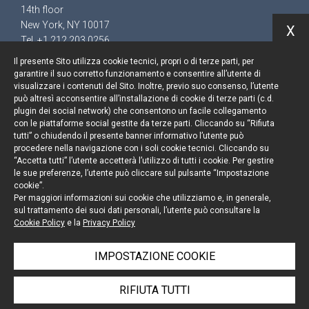
14th floor
New York, NY 10017
X
Tel. +1 212 203 0256
Il presente Sito utilizza cookie tecnici, propri o di terze parti, per
garantire il suo corretto funzionamento e consentire all’utente di
visualizzare i contenuti del Sito. Inoltre, previo suo consenso, l’utente
può altresì acconsentire all’installazione di cookie di terze parti (c.d.
Resta aggiornato
plugin dei social network) che consentono un facile collegamento
con le piattaforme social gestite da terze parti. Cliccando su “Rifiuta
Cookie policy
tutti” o chiudendo il presente banner informativo l’utente può
procedere nella navigazione con i soli cookie tecnici. Cliccando su
“Accetta tutti” l’utente accetterà l’utilizzo di tutti i cookie. Per gestire
Informativa privacy
le sue preferenze, l’utente può cliccare sul pulsante “Impostazione
cookie”.
Note legali
Per maggiori informazioni sui cookie che utilizziamo e, in generale,
sul trattamento dei suoi dati personali, l’utente può consultare la
Credits
Cookie Policy
e la
Privacy Policy
IMPOSTAZIONE COOKIE
© Portolano Cavallo Studio Legale 2026, all rights
RIFIUTA TUTTI
reserved